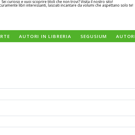
Sei curioso e vuoi scoprire titoli che non trovi? Visita il nostro sito!
curamente libri interessanti, lasciati incantare da volumi che aspettano solo te!
ERTE
AUTORI IN LIBRERIA
SEGUSIUM
AUTOR