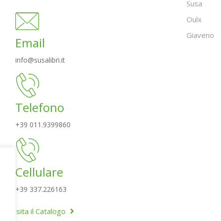
Susa
Oulx
Giaveno
Email
info@susalibri.it
Telefono
+39 011.9399860
Cellulare
+39 337.226163
Visita il Catalogo