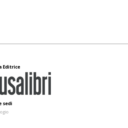
a Editrice
e sedi
ogio