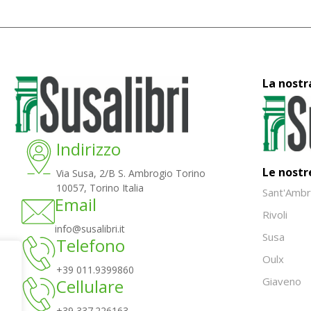
La nostr
Indirizzo
Le nostr
Via Susa, 2/B S. Ambrogio Torino
10057, Torino Italia
Sant'Ambr
Email
Rivoli
info@susalibri.it
Susa
Telefono
Oulx
+39 011.9399860
Giaveno
Cellulare
+39 337.226163