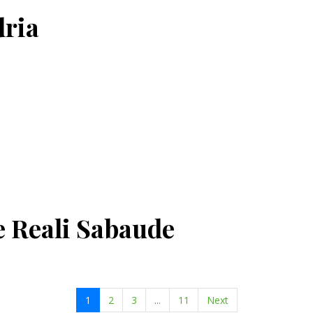
dria
e Reali Sabaude
1
2
3
...
11
Next