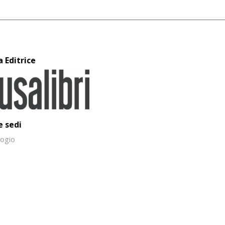
a Editrice
e sedi
ogio