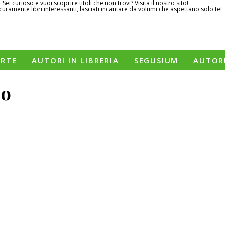
Sei curioso e vuoi scoprire titoli che non trovi? Visita il nostro sito!
curamente libri interessanti, lasciati incantare da volumi che aspettano solo te!
ERTE
AUTORI IN LIBRERIA
SEGUSIUM
AUTOR
zo