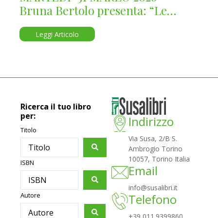
Bruna Bertolo presenta: “Le
Donne di Casa Savoia”
Leggi Articolo
Ricerca il tuo libro
per:
Indirizzo
Titolo
Via Susa, 2/B S.
Ambrogio Torino
10057, Torino Italia
ISBN
Email
info@susalibri.it
Autore
Telefono
+39 011.9399860