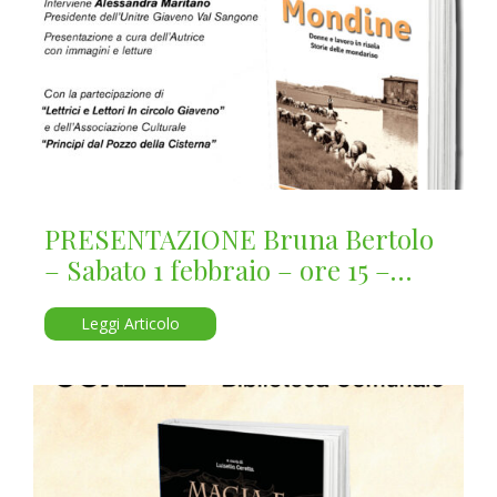
PRESENTAZIONE Bruna Bertolo
– Sabato 1 febbraio – ore 15 –
Giaveno – Sala degli Specchi
Leggi Articolo
Palazzo Marchini – Via Francesco
Marchini, 1