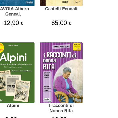
AVOIA Albero
Castelli Feudali
Geneal.
12,90
65,00
€
€
Alpini
I racconti di
Nonna Rita