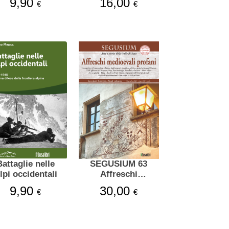
9,90
16,00
€
€
Battaglie nelle
SEGUSIUM 63
lpi occidentali
Affreschi
medioevali
9,90
30,00
€
€
profani