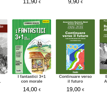
11,90
9,90
€
€
I fantastici 3+1
Continuare verso
con morale
il futuro
A
14,00
19,00
€
€