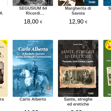
SEGUSIUM 64
Margherita di
S
IA
Ricordi
Savoia
fotografici
18,00
12,90
€
€
valsusini
ra
Carlo Alberto
Sante, streghe
ed eretiche