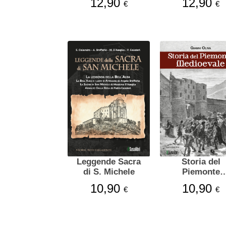
12,90
12,90
€
€
Leggende Sacra
Storia del
di S. Michele
Piemonte
Medioevale
10,90
10,90
€
€