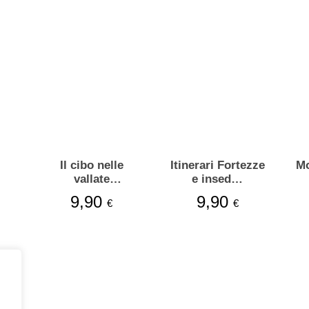
i
Il cibo nelle
Itinerari Fortezze
Mo
vallate
e insed…
piemontesi
9,90
9,90
€
€