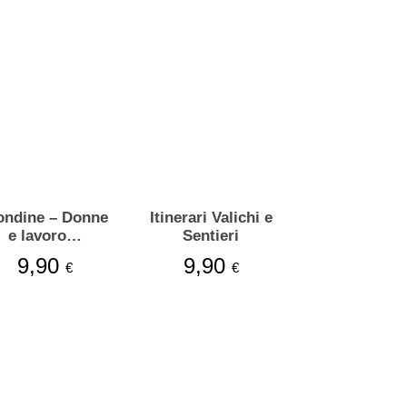
ndine – Donne
Itinerari Valichi e
e lavoro…
Sentieri
9,90
9,90
€
€