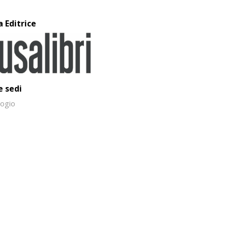
a Editrice
e sedi
ogio