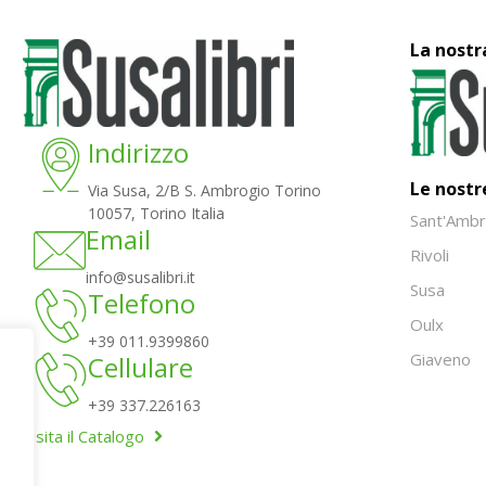
La nostr
Indirizzo
Le nostr
Via Susa, 2/B S. Ambrogio Torino
10057, Torino Italia
Sant'Ambr
Email
Rivoli
info@susalibri.it
Susa
Telefono
Oulx
+39 011.9399860
Giaveno
Cellulare
+39 337.226163
Visita il Catalogo