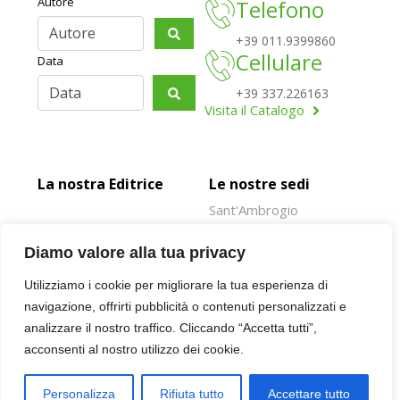
Autore
Telefono
+39 011.9399860
Cellulare
Data
+39 337.226163
Visita il Catalogo
La nostra Editrice
Le nostre sedi
Sant'Ambrogio
Rivoli
Diamo valore alla tua privacy
Susa
Utilizziamo i cookie per migliorare la tua esperienza di
Oulx
navigazione, offrirti pubblicità o contenuti personalizzati e
Giaveno
analizzare il nostro traffico. Cliccando “Accetta tutti”,
acconsenti al nostro utilizzo dei cookie.
© 2026 SUSALIBRI.IT | P.IVA 00943930016 |
PRIVACY POLICY
| NOTE
Personalizza
Rifiuta tutto
Accettare tutto