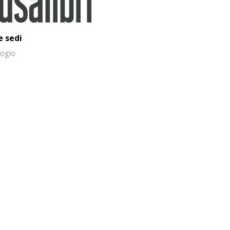
e sedi
ogio