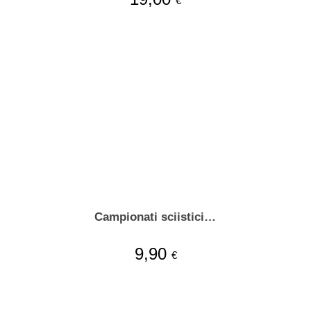
€
Campionati sciistici…
9,90
€