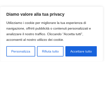
Diamo valore alla tua privacy
Utilizziamo i cookie per migliorare la tua esperienza di
navigazione, offrirti pubblicità o contenuti personalizzati e
analizzare il nostro traffico. Cliccando “Accetta tutti”,
acconsenti al nostro utilizzo dei cookie.
Personalizza
Rifiuta tutto
Accettare tutto
Alpini in Afghanistan
Home
Catalogo
Cerca
Altro
8,90
€