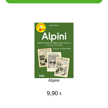
Alpini
9,90
€