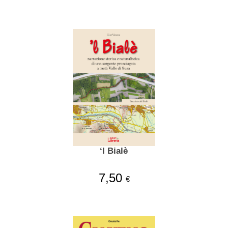
‘l Bialè
7,50
€