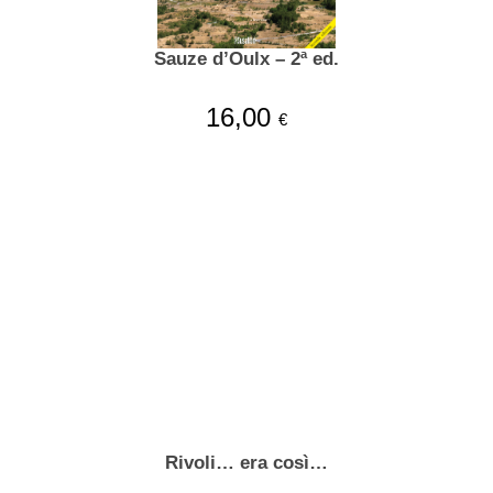
Sauze d’Oulx – 2ª ed.
16,00
€
Rivoli… era così…