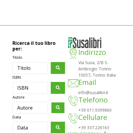
Ricerca il tuo libro
per:
Indirizzo
Titolo
Via Susa, 2/B S.
Ambrogio Torino
10057, Torino Italia
ISBN
Email
info@susalibri.it
Autore
Telefono
+39 011.9399860
Cellulare
Data
+39 337.226163