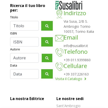
Ricerca il tuo libro
per:
Indirizzo
Titolo
Via Susa, 2/B S.
Ambrogio Torino
10057, Torino Italia
ISBN
Email
info@susalibri.it
Autore
Telefono
+39 011.9399860
Cellulare
Data
+39 337.226163
Visita il Catalogo
La nostra Editrice
Le nostre sedi
Sant'Ambrogio