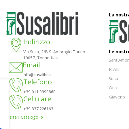
La nostr
Indirizzo
Le nostr
Via Susa, 2/B S. Ambrogio Torino
10057, Torino Italia
Sant'Ambr
Email
Rivoli
info@susalibri.it
Susa
Telefono
Oulx
+39 011.9399860
Giaveno
Cellulare
+39 337.226163
Visita il Catalogo