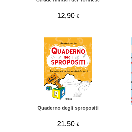
12,90
€
Quaderno degli spropositi
21,50
€