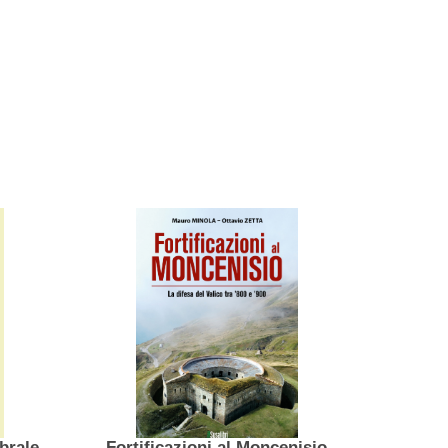
onna vertebrale
Fortificazioni al Moncenisio