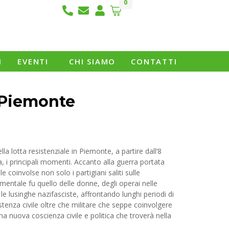
0
I
EVENTI
CHI SIAMO
CONTATTI
 Piemonte
la lotta resistenziale in Piemonte, a partire dall’8
, i principali momenti. Accanto alla guerra portata
e coinvolse non solo i partigiani saliti sulle
entale fu quello delle donne, degli operai nelle
o le lusinghe nazifasciste, affrontando lunghi periodi di
stenza civile oltre che militare che seppe coinvolgere
a nuova coscienza civile e politica che troverà nella