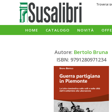
Troverai si
HOME
CATALOGO
NOVITÀ
OFF
Autore:
Bertolo Bruna
ISBN: 9791280971234