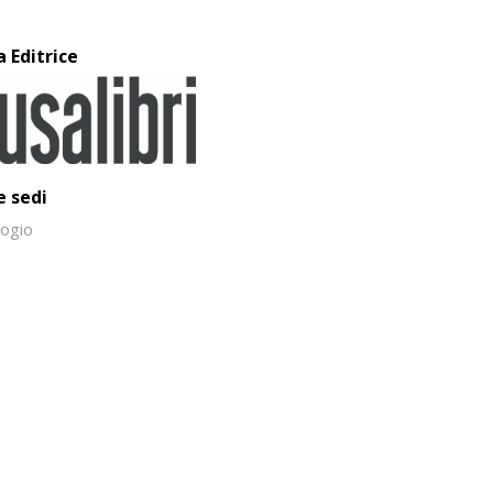
a Editrice
e sedi
ogio