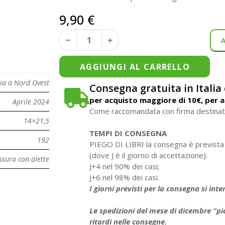
9,90
€
AGGIUNGI AL CARRELLO
ria a Nord Ovest
Consegna gratuita in Italia 
per acquisto maggiore di 10€, per ac
Aprile 2024
Come raccomandata con firma destinat
14×21,5
TEMPI DI CONSEGNA
192
PIEGO DI LIBRI la consegna è prevista d
(dove J è il giorno di accettazione):
ssura con alette
J+4 nel 90% dei casi;
J+6 nel 98% dei casi.
I giorni previsti per la consegna si in
Le spedizioni del mese di dicembre “pi
ritardi nelle consegne.