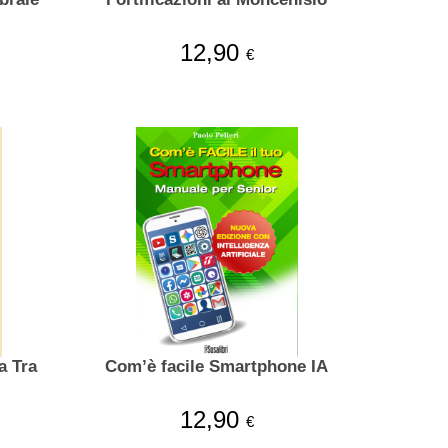
12,90
€
ra
Com’è facile Smartphone IA
12,90
€