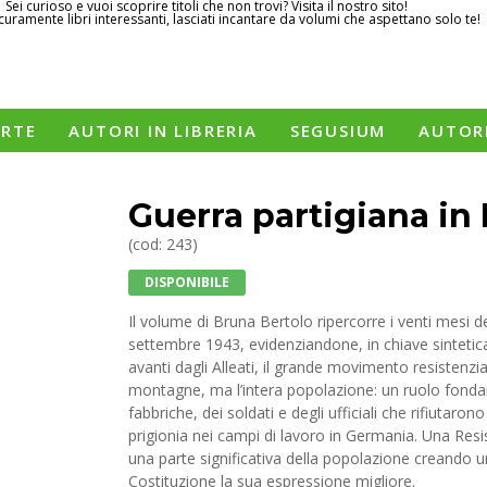
Sei curioso e vuoi scoprire titoli che non trovi? Visita il nostro sito!
curamente libri interessanti, lasciati incantare da volumi che aspettano solo te!
ERTE
AUTORI IN LIBRERIA
SEGUSIUM
AUTOR
Guerra partigiana in
(cod: 243)
DISPONIBILE
Il volume di Bruna Bertolo ripercorre i venti mesi del
settembre 1943, evidenziandone, in chiave sintetica
avanti dagli Alleati, il grande movimento resistenzial
montagne, ma l’intera popolazione: un ruolo fondam
fabbriche, dei soldati e degli ufficiali che rifiutaron
prigionia nei campi di lavoro in Germania. Una Resi
una parte significativa della popolazione creando un
Costituzione la sua espressione migliore.