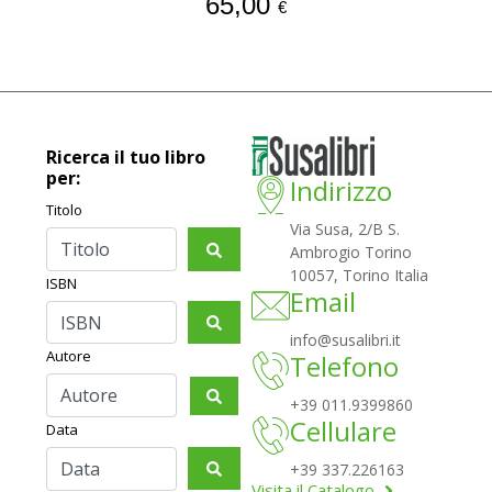
65,00
€
Ricerca il tuo libro
per:
Indirizzo
Titolo
Via Susa, 2/B S.
Ambrogio Torino
10057, Torino Italia
ISBN
Email
info@susalibri.it
Autore
Telefono
+39 011.9399860
Cellulare
Data
+39 337.226163
Visita il Catalogo