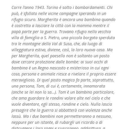
Corre l’anno 1943. Torino è sotto i bombardamenti. Chi
può, è sfollato nelle vicine campagne sperando in un
rifugio sicuro. Margherita è ancora una bambina quando
è costretta a lasciare la città con la mamma mentre il
papà parte per la guerra. Trovano rifugio nella vecchia
villa di famiglia a S. Pietro, una piccola borgata sperduta
tra le montagne della Val di Susa, che, da luogo di
villeggiatura estiva, diviene, così, la loro nuova casa. Ma
per Margherita, quel paesello non è soltanto un posto
dove cercare protezione dalle bombe: ai suoi occhi di
bambina è un Regno nascosto e misterioso in cui ogni
cosa, persona e animale riesce a rivelare il proprio essere
meraviglioso. Di quel posto magico fa parte, soprattutto,
una persona, Tom, di cui è, certamente, innamorata
(anche se lei non lo sa…). Tom è un bambino particolare,
che ama guardare le rondini volare alte nel cielo e che
vuole diventare, egli stesso, rondine e cielo. Nulla lascia
presagire che la guerra si abbatterà con violenza anche
lassù. Ma i due bambini non permetteranno a nessuno,
neppure per un istante, di rubargli un ricordo o di
distruggere i loro sogni e riusciranno, addirittura, a