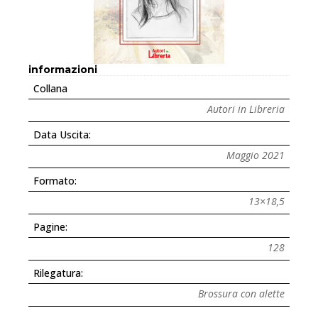
informazioni
Collana
Autori in Libreria
Data Uscita:
Maggio 2021
Formato:
13×18,5
Pagine:
128
Rilegatura:
Brossura con alette