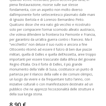
piena Restaurazione, risorse sulle sue stesse
fondamenta, con un aspetto non molto diverso
dall’imponente forte settecentesco plasmato dalle mani
di Ignazio Bertola e di Lorenzo Bernardino Pinto.
Qualcuno disse che era nato già vecchio e ricostruito
solo per compiacere l’ormai scomodo alleato austriaco,
che voleva difendere la frontiera tra Piemonte e Francia,
per garantirsi da un’altra guerra contro i francesi. Ma il
“vecchietto” non deluse il suo ruolo e ancora a fine
Ottocento ritornò ad essere il fulcro di ben due piazze
militari, quella di Exilles e quella dell’Assietta, aree troppo
importanti per essere trascurate dalla difesa del giovane
Regno d’Italia. Ora il forte di Exilles, il più grande
monumento della Valle di Susa, costituisce un punto di
partenza per il rilancio della valle e dei comuni olimpici,
un luogo da vivere e da frequentare tutto l’anno, con
iniziative culturali o con manifestazioni destinate ad un
pubblico che ne apprezzi l’eccezionalità delle strutture e
della sua lunga storia.
8,90
€