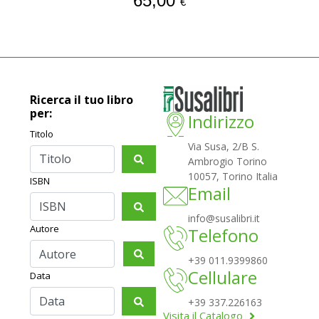
65,00
€
Ricerca il tuo libro
per:
Indirizzo
Titolo
Via Susa, 2/B S.
Ambrogio Torino
10057, Torino Italia
ISBN
Email
info@susalibri.it
Autore
Telefono
+39 011.9399860
Cellulare
Data
+39 337.226163
Visita il Catalogo