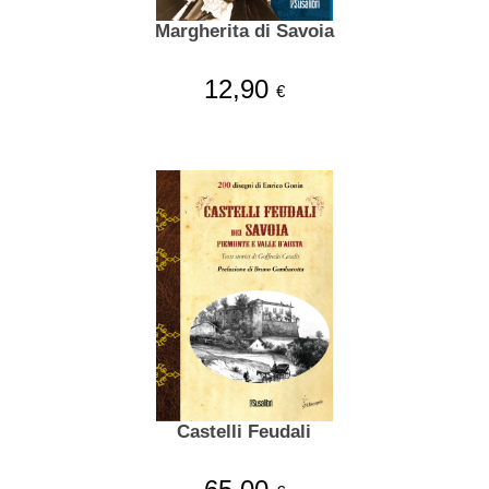
Margherita di Savoia
12,90
€
Castelli Feudali