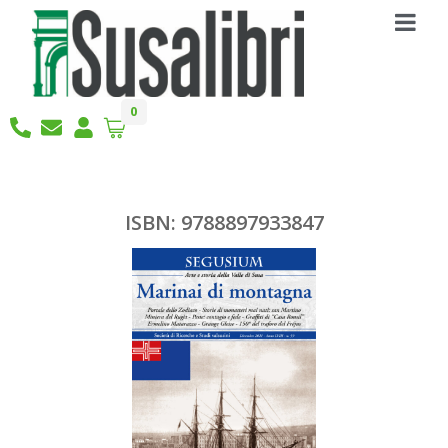
0
ISBN: 9788897933847