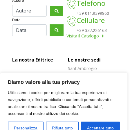
Autore
Telefono
+39 011.9399860
Cellulare
Data
+39 337.226163
Visita il Catalogo
La nostra Editrice
Le nostre sedi
Sant'Ambrogio
Rivoli
Diamo valore alla tua privacy
Susa
Utilizziamo i cookie per migliorare la tua esperienza di
Oulx
navigazione, offrirti pubblicità o contenuti personalizzati e
Giaveno
analizzare il nostro traffico. Cliccando “Accetta tutti”,
acconsenti al nostro utilizzo dei cookie.
© 2026 SUSALIBRI.IT | P.IVA 00943930016 |
PRIVACY POLICY
| NOTE
Personalizza
Rifiuta tutto
Accettare tutto