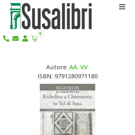
0
Autore:
AA. VV.
ISBN: 9791280971180