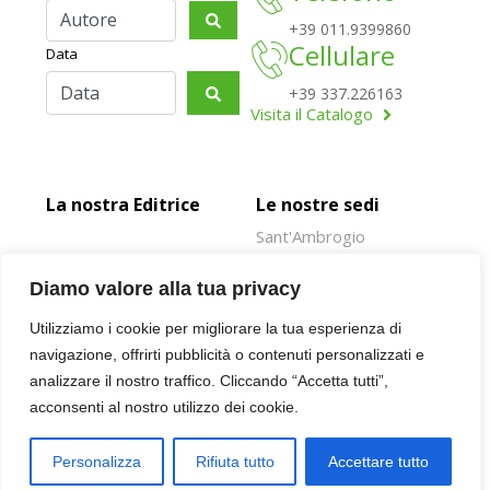
+39 011.9399860
Cellulare
Data
+39 337.226163
Visita il Catalogo
La nostra Editrice
Le nostre sedi
Sant'Ambrogio
Rivoli
Diamo valore alla tua privacy
Susa
Utilizziamo i cookie per migliorare la tua esperienza di
Oulx
navigazione, offrirti pubblicità o contenuti personalizzati e
Giaveno
analizzare il nostro traffico. Cliccando “Accetta tutti”,
acconsenti al nostro utilizzo dei cookie.
© 2026 SUSALIBRI.IT | P.IVA 00943930016 |
PRIVACY POLICY
| NOTE
Personalizza
Rifiuta tutto
Accettare tutto
LEGALI | DESIGNED BY:
VPS
Home
Catalogo
Cerca
Altro