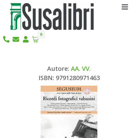
0
Autore:
AA. VV.
ISBN: 9791280971463