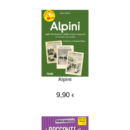
Alpini
9,90
€