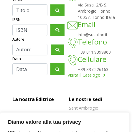
Maschera di Ferro
9,90
€
Diamo valore alla tua privacy
Piemonte… i suoi castelli