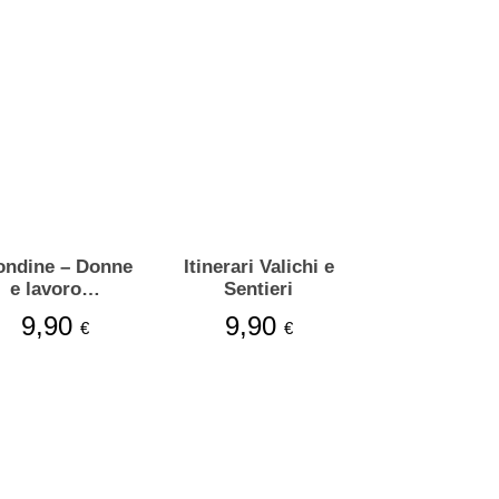
ndine – Donne
Itinerari Valichi e
e lavoro…
Sentieri
9,90
9,90
€
€