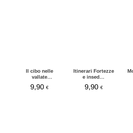
i
Il cibo nelle
Itinerari Fortezze
Mo
vallate
e insed…
piemontesi
9,90
9,90
€
€