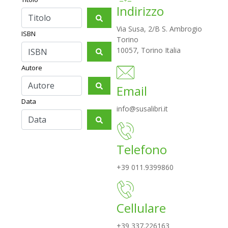
Maschera di Ferro
9,90
€
Piemonte… i suoi castelli