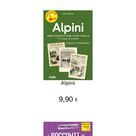
Alpini
9,90
€