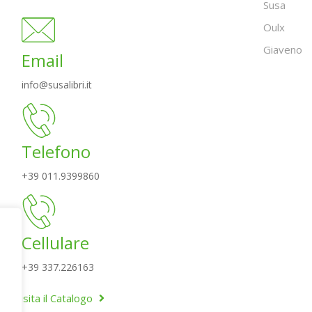
Susa
Oulx
Giaveno
Email
info@susalibri.it
Telefono
+39 011.9399860
Cellulare
+39 337.226163
Visita il Catalogo