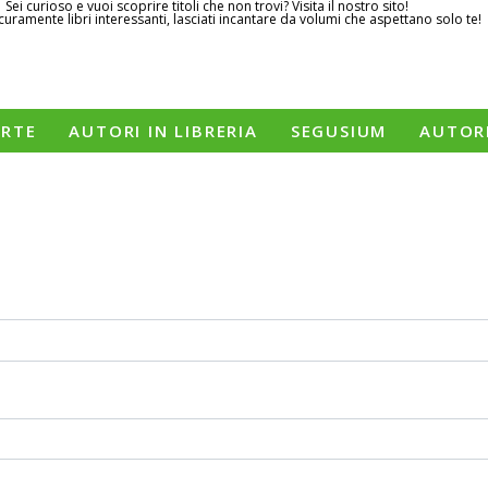
Sei curioso e vuoi scoprire titoli che non trovi? Visita il nostro sito!
curamente libri interessanti, lasciati incantare da volumi che aspettano solo te!
ERTE
AUTORI IN LIBRERIA
SEGUSIUM
AUTOR