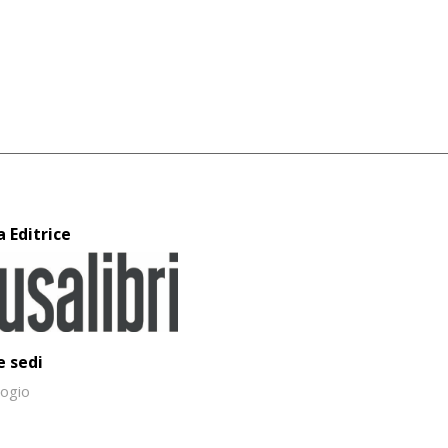
a Editrice
e sedi
ogio